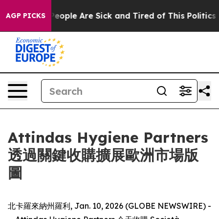
gan Win: “People Are Sick and Tired of This Politics of
AGP PICKS
Attindas Hygiene Partners
透過關鍵收購擴展歐洲市場版
圖
北卡羅來納州羅利, Jan. 10, 2026 (GLOBE NEWSWIRE) -