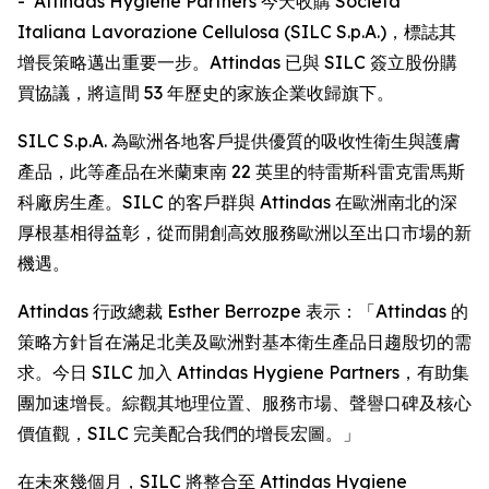
- Attindas Hygiene Partners 今天收購 Società
Italiana Lavorazione Cellulosa (SILC S.p.A.)，標誌其
增長策略邁出重要一步。Attindas 已與 SILC 簽立股份購
買協議，將這間 53 年歷史的家族企業收歸旗下。
SILC S.p.A. 為歐洲各地客戶提供優質的吸收性衛生與護膚
產品，此等產品在米蘭東南 22 英里的特雷斯科雷克雷馬斯
科廠房生產。SILC 的客戶群與 Attindas 在歐洲南北的深
厚根基相得益彰，從而開創高效服務歐洲以至出口市場的新
機遇。
Attindas 行政總裁 Esther Berrozpe 表示：「Attindas 的
策略方針旨在滿足北美及歐洲對基本衛生產品日趨殷切的需
求。今日 SILC 加入 Attindas Hygiene Partners，有助集
團加速增長。綜觀其地理位置、服務市場、聲譽口碑及核心
價值觀，SILC 完美配合我們的增長宏圖。」
在未來幾個月，SILC 將整合至 Attindas Hygiene